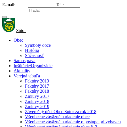
E-mail:
info@obecsutor.sk
Tel.:
047/569 80 28
Mapa stránky
Sútor
Obec
Symboly obce
História
Súčasnosť
Samospráva
Inštitúcie/Organizácie
Aktuality
Verejná tabuľa
Faktúry 2019
Faktúry 2017
Faktúry 2018
Zmluvy 2017
Zmluvy 2018
Zmluvy 2019
Záverečný účet Obce Sútor za rok 2018
Všeobecné záväzné nariadenie obce
Všeobecné záväzné nariadenie o postupe pri vybaven
Všeobecné záväzné nariadenie obce č. 2