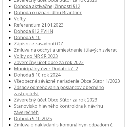
Záverečný účet Obce Sútor za rok 2020
Dohoda aktivačnej činnosti §12
Dohoda o uznaní dlhu Brantner
Voľby
Referendum 21.01.2023
Dohoda §12 PVHN
Dohoda § 10
Zápisnice zasadnutí OZ
Zmluva na odchyt a umiestnenie túlavých zvierat
Voľby do NR SR 2023
Záverečný účet obce za rok 2022
Municipálny úver Dodatok č. 2
Dohoda § 10 rok 2024
Všeobecná záväzné nariadenie Obce Sútor 1/2023
Zásady odmeňovania poslancov obecného
zastupiteľst
Záverečný účet Obce Sútor za rok 2023
Stanovisko hlavného kontrolóra k návrhu
záverečnéh
Dohoda § 10 2025
Zmluva o nakladaní s komunálnym odpadom č.