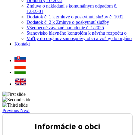
Dohoda § 10 2025
Zmluva o nakladaní s komunálnym odpadom č.
1232301
Dodatok č. 1 k zmluve o poskytnutí služby č. 1032
Dodatok č. 2 k Zmluve o poskytnutí služby
Všeobecné záväzné nariadenie č. 1/2025
Stanovisko hlavného kontrolóra k návrhu rozpočtu o
Voľby do orgánov samosprávy obci a voľby do orgáno
Kontakt
Previous
Next
Informácie o obci