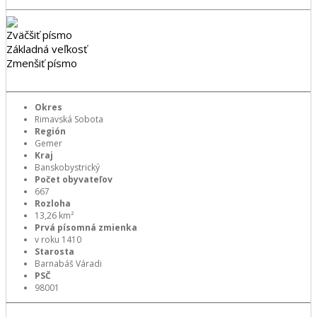
Zväčšiť písmo
Základná veľkosť
Zmenšiť písmo
Okres
Rimavská Sobota
Región
Gemer
Kraj
Banskobystrický
Počet obyvateľov
667
Rozloha
13,26 km²
Prvá písomná zmienka
v roku 1410
Starosta
Barnabáš Váradi
PSČ
98001