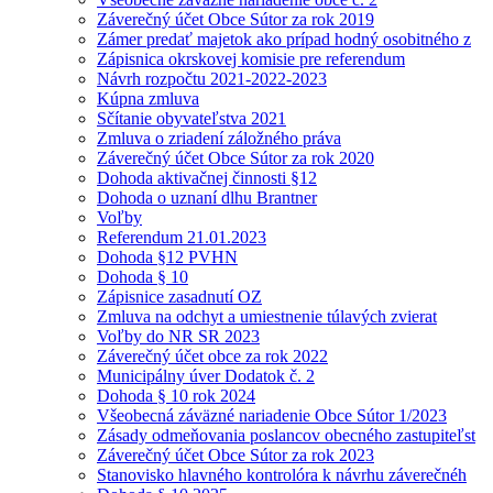
Záverečný účet Obce Sútor za rok 2019
Zámer predať majetok ako prípad hodný osobitného z
Zápisnica okrskovej komisie pre referendum
Návrh rozpočtu 2021-2022-2023
Kúpna zmluva
Sčítanie obyvateľstva 2021
Zmluva o zriadení záložného práva
Záverečný účet Obce Sútor za rok 2020
Dohoda aktivačnej činnosti §12
Dohoda o uznaní dlhu Brantner
Voľby
Referendum 21.01.2023
Dohoda §12 PVHN
Dohoda § 10
Zápisnice zasadnutí OZ
Zmluva na odchyt a umiestnenie túlavých zvierat
Voľby do NR SR 2023
Záverečný účet obce za rok 2022
Municipálny úver Dodatok č. 2
Dohoda § 10 rok 2024
Všeobecná záväzné nariadenie Obce Sútor 1/2023
Zásady odmeňovania poslancov obecného zastupiteľst
Záverečný účet Obce Sútor za rok 2023
Stanovisko hlavného kontrolóra k návrhu záverečnéh