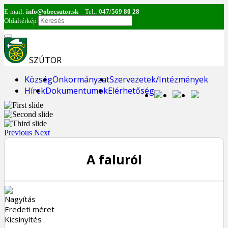
E-mail:
info@obecsutor.sk
Tel.:
047/569 80 28
Oldaltérkép
SZÚTOR
Község
Önkormányzat
Szervezetek/Intézmények
Hírek
Dokumentumok
Elérhetőség
Previous
Next
A faluról
Nagyítás
Eredeti méret
Kicsinyítés