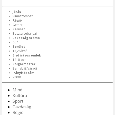
Járás
Rimaszombati
Régió
Gemer
Kerület
Besztercebányai
Lakosság száma
667
Terület
13,26 km²
Első írásos emlék
1410-ben
Polgármester
Barnabáš Váradi
Irányítószám
98001
Mind
Kultúra
Sport
Gazdaság
Régió