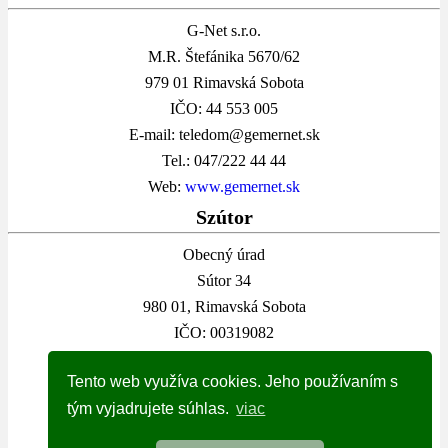
G-Net s.r.o.
M.R. Štefánika 5670/62
979 01 Rimavská Sobota
IČO: 44 553 005
E-mail: teledom@gemernet.sk
Tel.: 047/222 44 44
Web:
www.gemernet.sk
Szútor
Obecný úrad
Sútor 34
980 01, Rimavská Sobota
IČO: 00319082
E-mail: info@obecsutor.sk
Tento web využíva cookies. Jeho používaním s
Tel.: 047/569 80 28
tým vyjadrujete súhlas.
viac
obecsutor.sk
Kalendár